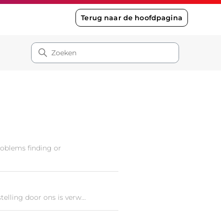
Terug naar de hoofdpagina
roblems finding or
elling door ons is verw...