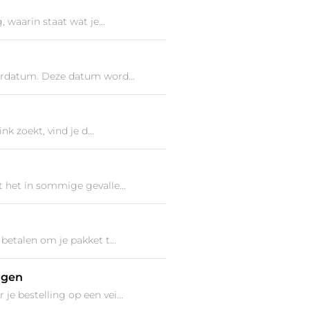
 waarin staat wat je...
verdatum. Deze datum word...
k zoekt, vind je d...
t het in sommige gevalle...
betalen om je pakket t...
ngen
je bestelling op een vei...