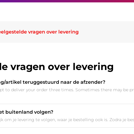
elgestelde vragen over levering
e vragen over levering
ng/artikel teruggestuurd naar de afzender?
pt to deliver your order three times. Sometimes there may be p
het buitenland volgen?
om je levering te volgen, waar je bestelling ook is. Zodra je best