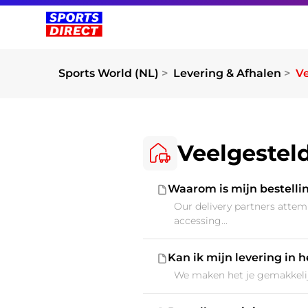
Sports World (NL)
Levering & Afhalen
Ve
Veelgesteld
Waarom is mijn bestelli
Our delivery partners attem
accessing...
Kan ik mijn levering in 
We maken het je gemakkelijk 