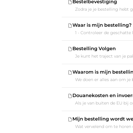
Bestelbevestiging
Zodra je je bestelling hebt g
Waar is mijn bestelling?
1 - Controleer de geschatte
Bestelling Volgen
Je kunt het traject van je pak
Waarom is mijn bestellin
We doen er alles aan om je b
Douanekosten en invoer
Als je van buiten de EU bij 
Mijn bestelling wordt w
Wat vervelend om te horen da