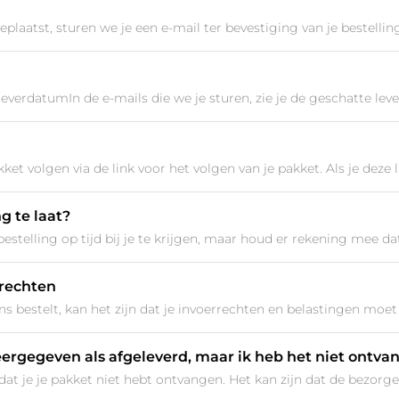
eplaatst, sturen we je een e-mail ter bevestiging van je bestelling,
 leverdatumIn de e-mails die we je sturen, zie je de geschatte le
ket volgen via de link voor het volgen van je pakket. Als je deze lin
g te laat?
estelling op tijd bij je te krijgen, maar houd er rekening mee da
rechten
ons bestelt, kan het zijn dat je invoerrechten en belastingen moet 
eergegeven als afgeleverd, maar ik heb het niet ontva
t je je pakket niet hebt ontvangen. Het kan zijn dat de bezorger 