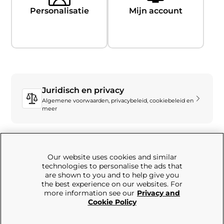
Personalisatie
Mijn account
Juridisch en privacy
Algemene voorwaarden, privacybeleid, cookiebeleid en
meer
Our website uses cookies and similar
technologies to personalise the ads that
are shown to you and to help give you
the best experience on our websites. For
more information see our
Privacy and
Kun je niet vinden wat je zoekt?
Cookie Policy
Ons team staat klaar om u te helpen
U moet nog contact met ons opnemen